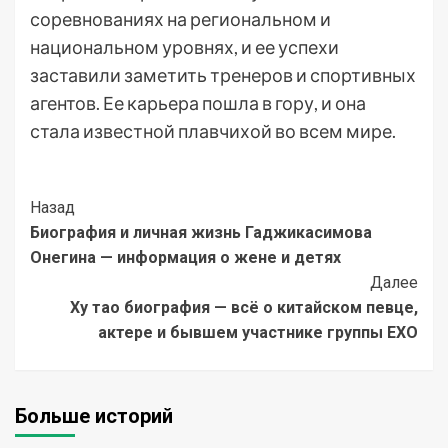
соревнованиях на региональном и
национальном уровнях, и ее успехи
заставили заметить тренеров и спортивных
агентов. Ее карьера пошла в гору, и она
стала известной плавчихой во всем мире.
Post
Назад
Биография и личная жизнь Гаджикасимова
Navigation
Онегина — информация о жене и детях
Далее
Ху тао биография — всё о китайском певце,
актере и бывшем участнике группы EXO
Больше историй