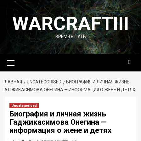
Перейти
к
WARCRAFTIII
содержимому
ВРЕМЯ В ПУТЬ
Основное
меню
ГЛАВНАЯ
UNCATEGORISED
БИОГРАФИЯ И ЛИЧНАЯ ЖИЗНЬ
ГАДЖИКАСИМОВА ОНЕГИНА — ИНФОРМАЦИЯ О ЖЕНЕ И ДЕТЯХ
Uncategorised
Биография и личная жизнь
Гаджикасимова Онегина —
информация о жене и детях