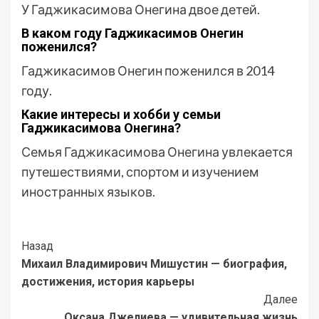
У Гаджикасимова Онегина двое детей.
В каком году Гаджикасимов Онегин
поженился?
Гаджикасимов Онегин поженился в 2014
году.
Какие интересы и хобби у семьи
Гаджикасимова Онегина?
Семья Гаджикасимова Онегина увлекается
путешествиями, спортом и изучением
иностранных языков.
Post
Назад
Михаил Владимирович Мишустин — биография,
Navigation
достижения, история карьеры
Далее
Оксана Джелиева — удивительная жизнь