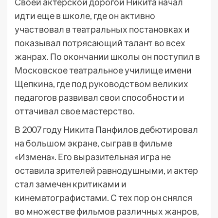
Своей актерской дорогой Никита начал
идти еще в школе, где он активно
участвовал в театральных постановках и
показывал потрясающий талант во всех
жанрах. По окончании школы он поступил в
Московское театральное училище имени
Щепкина, где под руководством великих
педагогов развивал свои способности и
оттачивал свое мастерство.
В 2007 году Никита Панфилов дебютировал
на большом экране, сыграв в фильме
«Измена». Его выразительная игра не
оставила зрителей равнодушными, и актер
стал замечен критиками и
кинематографистами. С тех пор он снялся
во множестве фильмов различных жанров,