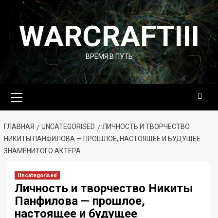
Перейти
к
WARCRAFTIII
содержимому
ВРЕМЯ В ПУТЬ
Основное
меню
ГЛАВНАЯ
UNCATEGORISED
ЛИЧНОСТЬ И ТВОРЧЕСТВО
НИКИТЫ ПАНФИЛОВА — ПРОШЛОЕ, НАСТОЯЩЕЕ И БУДУЩЕЕ
ЗНАМЕНИТОГО АКТЕРА
Uncategorised
Личность и творчество Никиты
Панфилова — прошлое,
настоящее и будущее