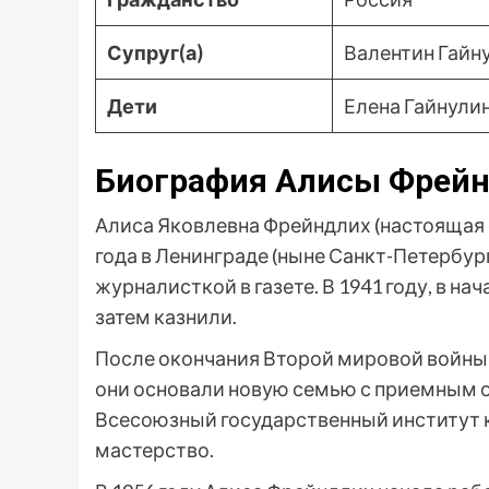
Супруг(а)
Валентин Гайнул
Дети
Елена Гайнули
Биография Алисы Фрей
Алиса Яковлевна Фрейндлих (настоящая 
года в Ленинграде (ныне Санкт-Петербург
журналисткой в газете. В 1941 году, в н
затем казнили.
После окончания Второй мировой войны 
они основали новую семью с приемным от
Всесоюзный государственный институт к
мастерство.