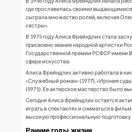
В 1956 году Алиса Фрейндлих начала раб
где прославилась своими выдающимися 
сыграла множество ролей, включая Олес
сестры».
В 1975 году Алиса Фрейндлих стала засл
присвоено звание народной артистки Ро
Государственной премии РСФСР имени В
сфере искусства.
Алиса Фрейндлих активно работала в кин
«Служебный роман» (1977), «Ирония судьб
(1971). Ее актерское мастерство было в
Сегодня Алиса Фрейндлих остается акти
играть в спектаклях и сниматься в филь
высокую профессиональную подготовку и
Ранние годы жизни