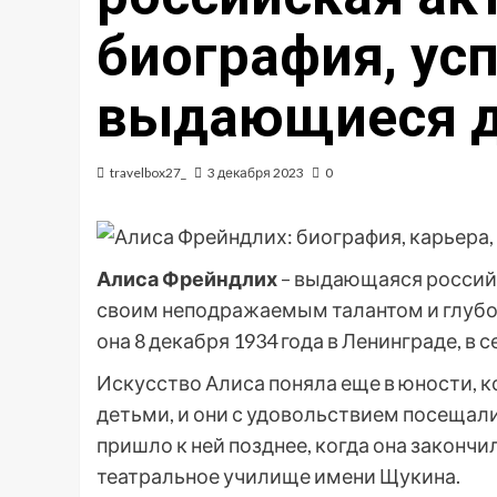
биография, ус
выдающиеся 
travelbox27_
3 декабря 2023
0
Алиса Фрейндлих
– выдающаяся российс
своим неподражаемым талантом и глубо
она 8 декабря 1934 года в Ленинграде, в 
Искусство Алиса поняла еще в юности, ко
детьми, и они с удовольствием посещали
пришло к ней позднее, когда она закончи
театральное училище имени Щукина.