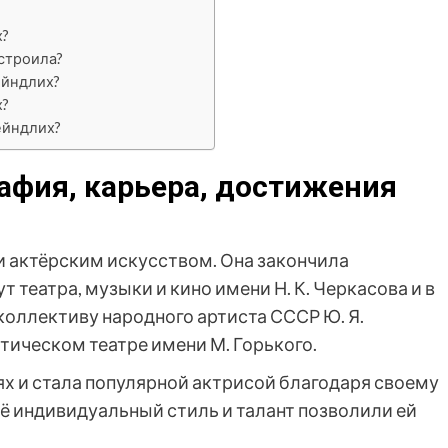
х?
строила?
ейндлих?
х?
ейндлих?
афия, карьера, достижения
и актёрским искусством. Она закончила
театра, музыки и кино имени Н. К. Черкасова и в
коллективу народного артиста СССР Ю. Я.
ическом театре имени М. Горького.
лях и стала популярной актрисой благодаря своему
ё индивидуальный стиль и талант позволили ей