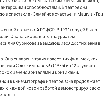
отать в Московском театре имени Маяковского,
актерскими способностями. В театре она
ю в спектакле «Семейное счастье» и Машу в «Три
уженной артисткой РСФСР. В 1991 году ей было
ссии. Она также является лауреатом
асилия Сурикова за выдающиеся достижения в
о. Она снялась в таких известных фильмах, как
ы, или С легким паром!» (1975) и «12 стульев»
ысоко оценено зрителями и критиками.
вной в кинематографе и театре. Она продолжает
мах, с каждой новой работой демонстрируя свою
 талант.