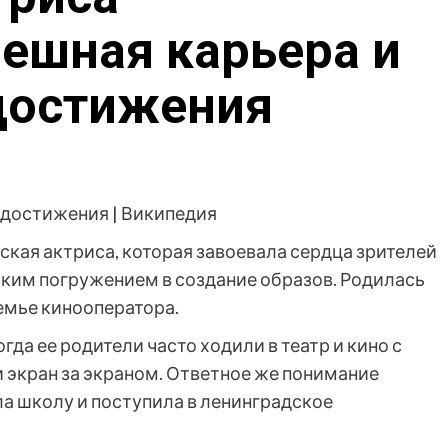
пешная карьера и
достижения
кая актриса, которая завоевала сердца зрителей
ким погружением в создание образов. Родилась
семье кинооператора.
гда ее родители часто ходили в театр и кино с
 экран за экраном. Ответное же понимание
ла школу и поступила в ленинградское