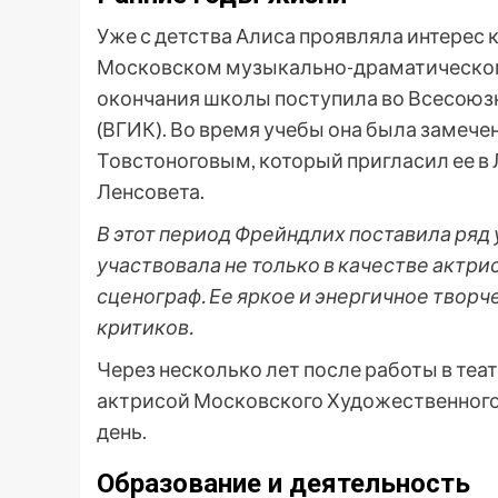
Уже с детства Алиса проявляла интерес к
Московском музыкально-драматическом и
окончания школы поступила во Всесоюз
(ВГИК). Во время учебы она была замеч
Товстоноговым, который пригласил ее в
Ленсовета.
В этот период Фрейндлих поставила ряд
участвовала не только в качестве актри
сценограф. Ее яркое и энергичное твор
критиков.
Через несколько лет после работы в теа
актрисой Московского Художественного т
день.
Образование и деятельность