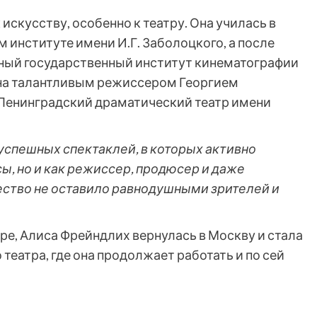
 искусству, особенно к театру. Она училась в
нституте имени И.Г. Заболоцкого, а после
ный государственный институт кинематографии
ена талантливым режиссером Георгием
 Ленинградский драматический театр имени
 успешных спектаклей, в которых активно
сы, но и как режиссер, продюсер и даже
чество не оставило равнодушными зрителей и
тре, Алиса Фрейндлих вернулась в Москву и стала
еатра, где она продолжает работать и по сей