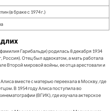
ин (в браке с 1974 г.)
на
ндлих
фамилия Гарибальди) родилась 8 декабря 1934
, Россия). Отец был адвокатом, а мать работала
ачале Второй мировой войны, ее отца арестовали и
Алиса вместе с матерью переехала в Москву, где
цом. В 1954 году Алиса поступила во
инематографии (ВГИК), где изучала актерское