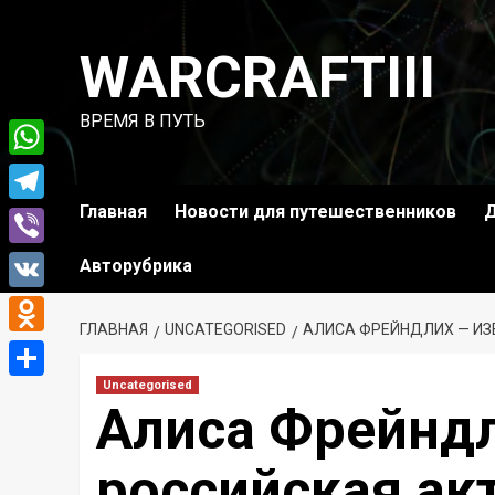
Перейти
к
WARCRAFTIII
содержимому
ВРЕМЯ В ПУТЬ
WhatsApp
Главная
Новости для путешественников
Д
Telegram
Viber
Авторубрика
VK
ГЛАВНАЯ
UNCATEGORISED
АЛИСА ФРЕЙНДЛИХ — ИЗ
Odnoklassniki
Uncategorised
Отправить
Алиса Фрейндл
российская ак