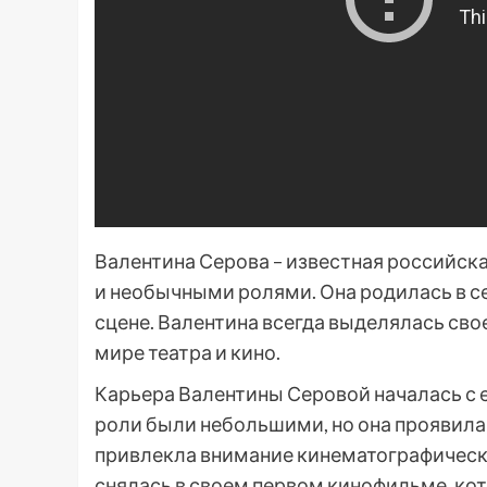
Валентина Серова – известная российск
и необычными ролями. Она родилась в се
сцене. Валентина всегда выделялась сво
мире театра и кино.
Карьера Валентины Серовой началась с е
роли были небольшими, но она проявила 
привлекла внимание кинематографическо
снялась в своем первом кинофильме, ко