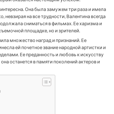
интересна. Она была замужем три раза и имела
 невзирая на все трудности, Валентина всегда
родолжала сниматься в фильмах. Ее харизма и
 съемочной площадке, но и зрителей.
ила множество наград и признаний. Ее
инесла ей почетное звание народной артистки и
пределами. Ее преданность и любовь к искусству
 она останется в памяти поколений актеров и
й