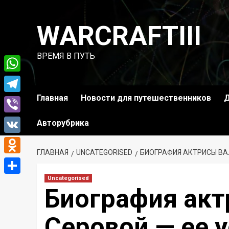
Перейти
к
WARCRAFTIII
содержимому
ВРЕМЯ В ПУТЬ
WhatsApp
Главная
Новости для путешественников
Д
Telegram
Viber
Авторубрика
VK
ГЛАВНАЯ
UNCATEGORISED
БИОГРАФИЯ АКТРИСЫ ВА
Odnoklassniki
Uncategorised
Отправить
Биография ак
Серовой — ее 