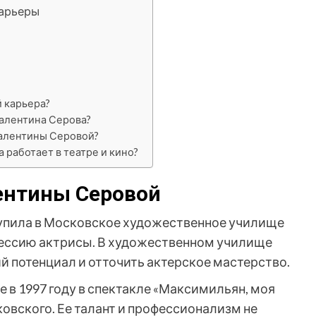
карьеры
 карьера?
Валентина Серова?
Валентины Серовой?
 работает в театре и кино?
ентины Серовой
упила в Московское художественное училище
офессию актрисы. В художественном училище
й потенциал и отточить актерское мастерство.
 в 1997 году в спектакле «Максимильян, моя
овского. Ее талант и профессионализм не