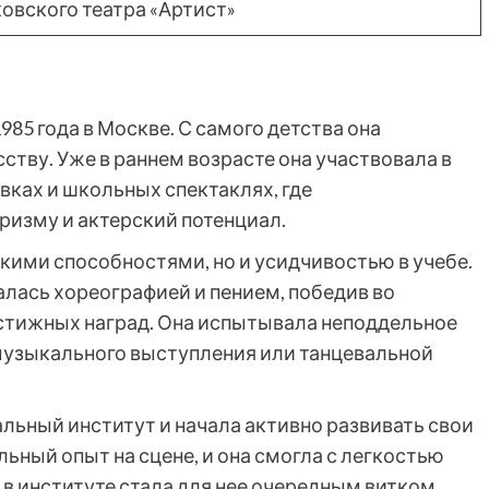
овского театра «Артист»
85 года в Москве. С самого детства она
сству. Уже в раннем возрасте она участвовала в
вках и школьных спектаклях, где
изму и актерский потенциал.
кими способностями, но и усидчивостью в учебе.
алась хореографией и пением, победив во
стижных наград. Она испытывала неподдельное
музыкального выступления или танцевальной
альный институт и начала активно развивать свои
льный опыт на сцене, и она смогла с легкостью
в институте стала для нее очередным витком