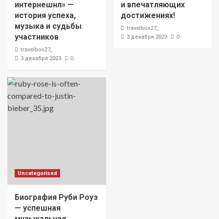
интернешнл» —
и впечатляющих
история успеха,
достижениях!
музыка и судьбы
travelbox27_
участников
0
3 декабря 2023
travelbox27_
0
3 декабря 2023
Uncategorised
Биография Руби Роуз
— успешная
музыкальная