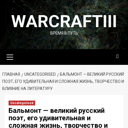
Перейти
к
WARCRAFTIII
содержимому
ВРЕМЯ В ПУТЬ
Основное
меню
ГЛАВНАЯ
UNCATEGORISED
БАЛЬМОНТ — ВЕЛИКИЙ РУССКИЙ
ПОЭТ, ЕГО УДИВИТЕЛЬНАЯ И СЛОЖНАЯ ЖИЗНЬ, ТВОРЧЕСТВО И
ВЛИЯНИЕ НА ЛИТЕРАТУРУ
Uncategorised
Бальмонт — великий русский
поэт, его удивительная и
сложная жизнь, творчество и