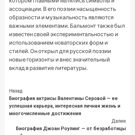
котором главными являлись символы и
ассоциации. В его поэзии насыщенность
образности и музыкальность являются
важными элементами. Бальмонт также был
известен своей экспериментальностью и
использованием новаторских форм и
стилей. Он открыл для русской поэзии
новые горизонты и внес значительный
вклад в развитие литературы.
Post
Назад
Биография актрисы Валентины Серовой — ее
Navigation
успешная карьера, интересная личная жизнь и
многочисленные достижения
Далее
Биография Джоан Роулинг — от безработицы