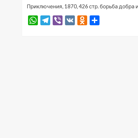
Приключения, 1870, 426 стр. борьба добра и
WhatsApp
Telegram
Viber
VK
Odnoklassni
Отправ