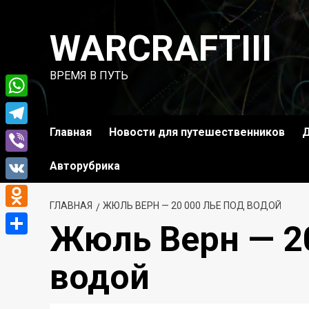
Перейти
к
WARCRAFTIII
содержимому
ВРЕМЯ В ПУТЬ
WhatsApp
Главная
Новости для путешественников
Д
Telegram
Viber
Авторубрика
VK
ГЛАВНАЯ
ЖЮЛЬ ВЕРН — 20 000 ЛЬЕ ПОД ВОДОЙ
Odnoklassniki
Жюль Верн — 20
Отправить
водой