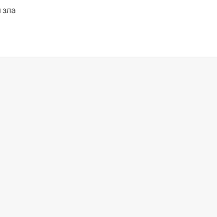
 зла
ki
ить