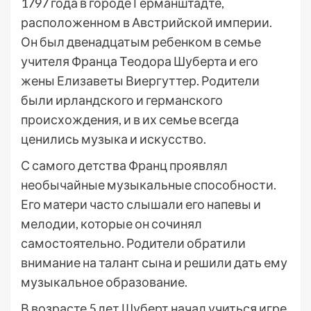
1797 года в городе Германштадте,
расположенном в Австрийской империи.
Он был двенадцатым ребенком в семье
учителя Франца Теодора Шуберта и его
жены Елизаветы Виергуттер. Родители
были ирландского и германского
происхождения, и в их семье всегда
ценились музыка и искусство.
С самого детства Франц проявлял
необычайные музыкальные способности.
Его матери часто слышали его напевы и
мелодии, которые он сочинял
самостоятельно. Родители обратили
внимание на талант сына и решили дать ему
музыкальное образование.
В возрасте 5 лет Шуберт начал учиться игре