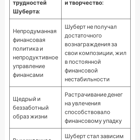
трудностей
и творчество:
Шуберта:
Шуберт не получал
Непродуманная
достаточного
финансовая
вознаграждения за
политика и
свои композиции, жил
непродуктивное
в постоянной
управление
финансовой
финансами
нестабильности
Растрачивание денег
Щедрый и
на увлечения
беззаботный
способствовало
образ жизни
финансовому упадку
Шуберт стал зависим