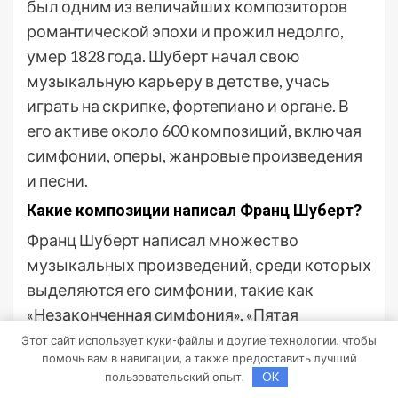
был одним из величайших композиторов
романтической эпохи и прожил недолго,
умер 1828 года. Шуберт начал свою
музыкальную карьеру в детстве, учась
играть на скрипке, фортепиано и органе. В
его активе около 600 композиций, включая
симфонии, оперы, жанровые произведения
и песни.
Какие композиции написал Франц Шуберт?
Франц Шуберт написал множество
музыкальных произведений, среди которых
выделяются его симфонии, такие как
«Незаконченная симфония», «Пятая
симфония» и «Великая симфония в C-дур».
Этот сайт использует куки-файлы и другие технологии, чтобы
помочь вам в навигации, а также предоставить лучший
Он также написал несколько опер, включая
пользовательский опыт.
OK
«Фьордилидилия» и «Волшебное зеркало».