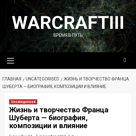
Перейти
к
WARCRAFTIII
содержимому
ВРЕМЯ В ПУТЬ
Основное
меню
ГЛАВНАЯ
UNCATEGORISED
ЖИЗНЬ И ТВОРЧЕСТВО ФРАНЦА
ШУБЕРТА — БИОГРАФИЯ, КОМПОЗИЦИИ И ВЛИЯНИЕ
Uncategorised
Жизнь и творчество Франца
Шуберта — биография,
композиции и влияние