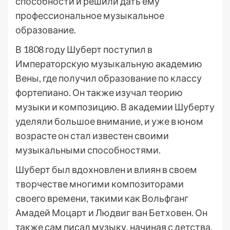
способности и решили дать ему
профессиональное музыкальное
образование.
В 1808 году Шуберт поступил в
Императорскую музыкальную академию
Вены, где получил образование по классу
фортепиано. Он также изучал теорию
музыки и композицию. В академии Шуберту
уделяли большое внимание, и уже в юном
возрасте он стал известен своими
музыкальными способностями.
Шуберт был вдохновлен и влиян в своем
творчестве многими композиторами
своего времени, такими как Вольфганг
Амадей Моцарт и Людвиг ван Бетховен. Он
также сам писал музыку, начиная с детства,