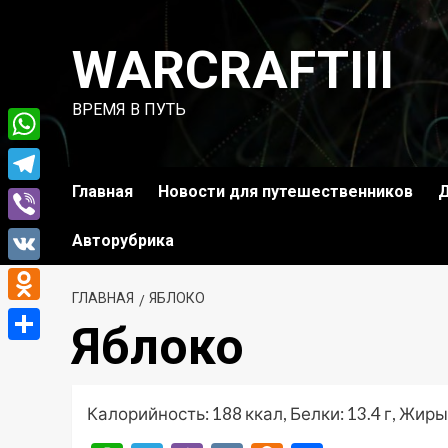
Перейти
к
WARCRAFTIII
содержимому
ВРЕМЯ В ПУТЬ
WhatsApp
Главная
Новости для путешественников
Д
Telegram
Viber
Авторубрика
VK
ГЛАВНАЯ
ЯБЛОКО
Odnoklassniki
Яблоко
Отправить
Калорийность: 188 ккал, Белки: 13.4 г, Жиры: 