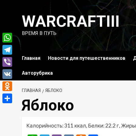
Перейти
к
WARCRAFTIII
содержимому
ВРЕМЯ В ПУТЬ
WhatsApp
Главная
Новости для путешественников
Д
Telegram
Viber
Авторубрика
VK
ГЛАВНАЯ
ЯБЛОКО
Odnoklassniki
Яблоко
Отправить
Калорийность: 311 ккал, Белки: 22.2 г, Жиры: 