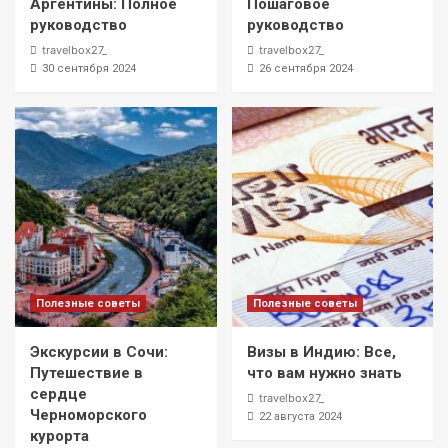
Аргентины: Полное
Пошаговое
руководство
руководство
travelbox27_
travelbox27_
30 сентября 2024
26 сентября 2024
Полезные советы
Полезные советы
Экскурсии в Сочи:
Визы в Индию: Все,
Путешествие в
что вам нужно знать
сердце
travelbox27_
Черноморского
22 августа 2024
курорта