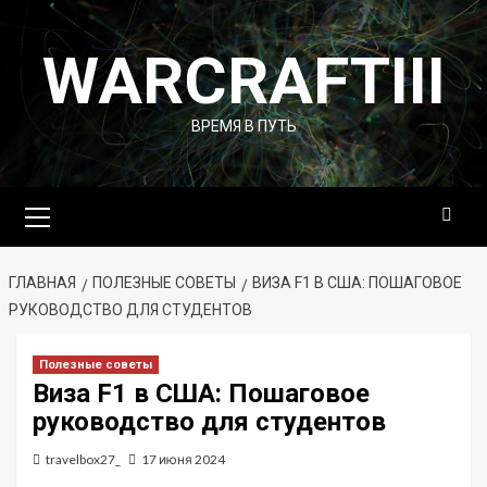
Перейти
к
WARCRAFTIII
содержимому
ВРЕМЯ В ПУТЬ
Основное
меню
ГЛАВНАЯ
ПОЛЕЗНЫЕ СОВЕТЫ
ВИЗА F1 В США: ПОШАГОВОЕ
РУКОВОДСТВО ДЛЯ СТУДЕНТОВ
Полезные советы
Виза F1 в США: Пошаговое
руководство для студентов
travelbox27_
17 июня 2024