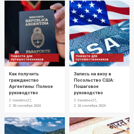
Новости для
Новости для
путешественников
путешественников
Как получить
Запись на визу в
гражданство
Посольство США:
Аргентины: Полное
Пошаговое
руководство
руководство
travelbox27_
travelbox27_
30 сентября 2024
26 сентября 2024