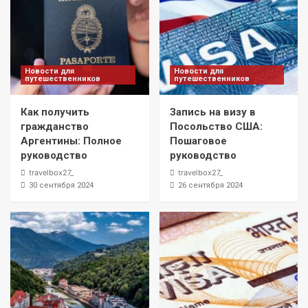
Новости для
Новости для
путешественников
путешественников
Как получить
Запись на визу в
гражданство
Посольство США:
Аргентины: Полное
Пошаговое
руководство
руководство
travelbox27_
travelbox27_
30 сентября 2024
26 сентября 2024