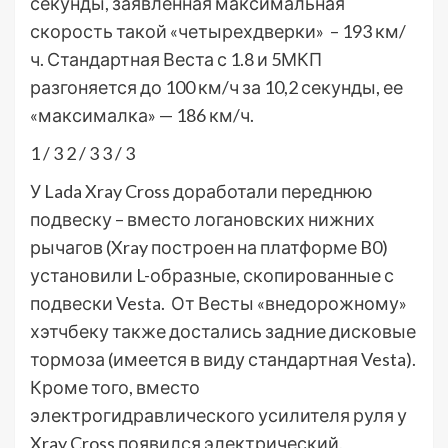
секунды, заявленная максимальная
скорость такой «четырехдверки» – 193 км/
ч. Стандартная Веста с 1.8 и 5МКП
разгоняется до 100 км/ч за 10,2 секунды, ее
«максималка» — 186 км/ч.
1
/ 3
2
/ 3
3
/ 3
У Lada Xray Cross доработали переднюю
подвеску – вместо логановских нижних
рычагов (Xray построен на платформе B0)
установили L-образные, скопированные с
подвески Vesta. От Весты «внедорожному»
хэтчбеку также достались задние дисковые
тормоза (имеется в виду стандартная Vesta).
Кроме того, вместо
электрогидравлического усилителя руля у
Xray Cross появился электрический.