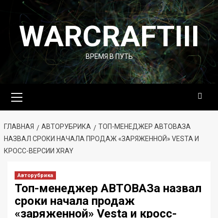
Перейти
к
WARCRAFTIII
содержимому
ВРЕМЯ В ПУТЬ
Основное
меню
ГЛАВНАЯ
АВТОРУБРИКА
ТОП-МЕНЕДЖЕР АВТОВАЗА
НАЗВАЛ СРОКИ НАЧАЛА ПРОДАЖ «ЗАРЯЖЕННОЙ» VESTA И
КРОСС-ВЕРСИИ XRAY
Авторубрика
Топ-менеджер АВТОВАЗа назвал
сроки начала продаж
«заряженной» Vesta и кросс-