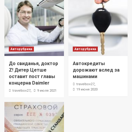
Авторубрика
Авторубрика
До свиданья, доктор
Автокредиты
Z! Дитер Цетше
дорожают вслед за
оставит пост главы
машинами
концерна Daimler
travelbox27_
19 июня 2020
travelbox27_
9 июля 2021