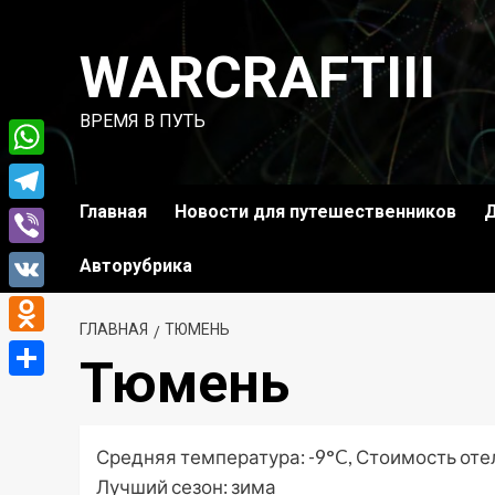
Перейти
к
WARCRAFTIII
содержимому
ВРЕМЯ В ПУТЬ
WhatsApp
Главная
Новости для путешественников
Д
Telegram
Viber
Авторубрика
VK
ГЛАВНАЯ
ТЮМЕНЬ
Odnoklassniki
Тюмень
Отправить
Средняя температура: -9°C, Стоимость оте
Лучший сезон: зима