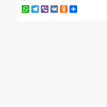
WhatsApp
Telegram
Viber
VK
Odnoklassni
Отправ