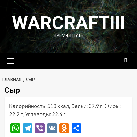
Перейти
к
WARCRAFTIII
содержимому
ВРЕМЯ В ПУТЬ
Основное
меню
ГЛАВНАЯ
СЫР
Сыр
Калорийность: 513 ккал, Белки: 37.9 г, Жиры:
22.2 г, Углеводы: 22.6 г
WhatsApp
Telegram
Viber
VK
Odnoklassniki
Отправить