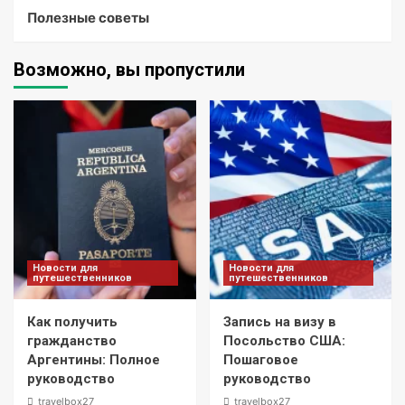
Полезные советы
Возможно, вы пропустили
Новости для
Новости для
путешественников
путешественников
Как получить
Запись на визу в
гражданство
Посольство США:
Аргентины: Полное
Пошаговое
руководство
руководство
travelbox27_
travelbox27_