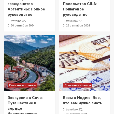
гражданство
Посольство США:
Аргентины: Полное
Пошаговое
руководство
руководство
travelbox27_
travelbox27_
30 сентября 2024
26 сентября 2024
Полезные советы
Полезные советы
Экскурсии в Сочи:
Визы в Индию: Все,
Путешествие в
что вам нужно знать
сердце
travelbox27_
Черноморского