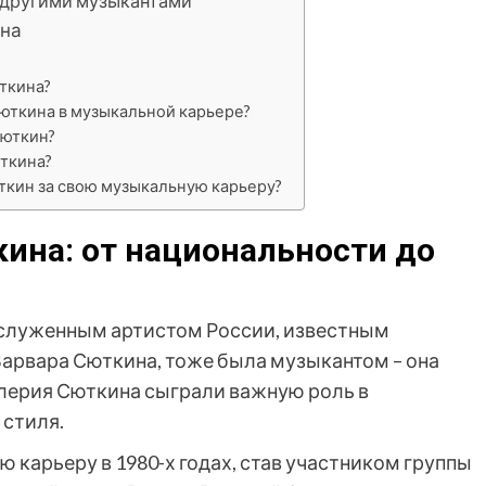
с другими музыкантами
ина
ткина?
юткина в музыкальной карьере?
Сюткин?
ткина?
ткин за свою музыкальную карьеру?
ина: от национальности до
аслуженным артистом России, известным
Варвара Сюткина, тоже была музыкантом – она
алерия Сюткина сыграли важную роль в
 стиля.
карьеру в 1980-х годах, став участником группы