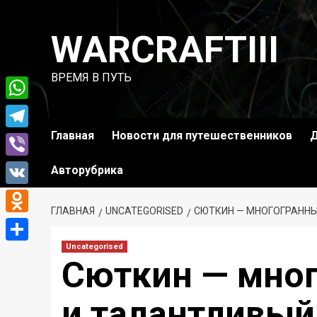
Перейти
к
WARCRAFTIII
содержимому
ВРЕМЯ В ПУТЬ
WhatsApp
Главная
Новости для путешественников
Д
Telegram
Viber
Авторубрика
VK
ГЛАВНАЯ
UNCATEGORISED
СЮТКИН — МНОГОГРАННЫ
Odnoklassniki
Uncategorised
Отправить
Сюткин — мног
и талантливый