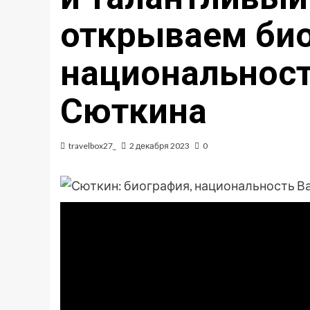
открываем би
национальност
Сюткина
travelbox27_
2 декабря 2023
0