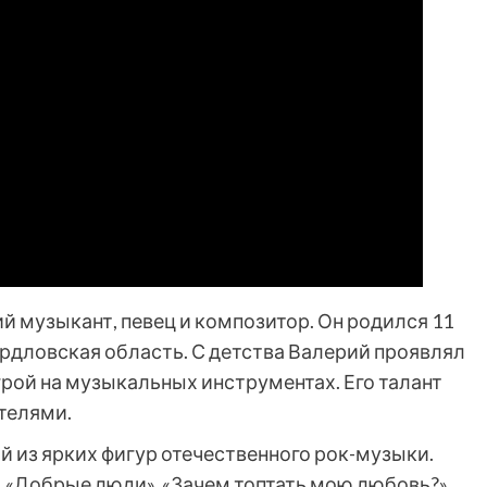
 музыкант, певец и композитор. Он родился 11
вердловская область. С детства Валерий проявлял
грой на музыкальных инструментах. Его талант
телями.
ой из ярких фигур отечественного рок-музыки.
, «Добрые люди», «Зачем топтать мою любовь?»,