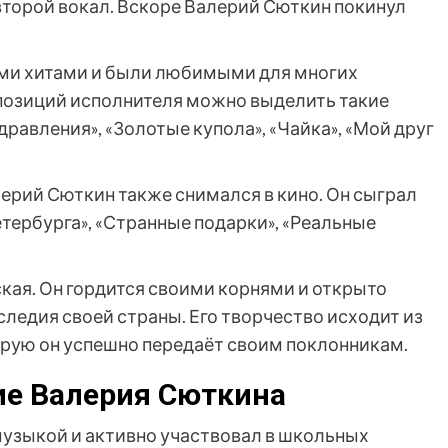
л второй вокал. Вскоре Валерий Сюткин покинул
ми хитами и были любимыми для многих
позиций исполнителя можно выделить такие
дравления», «Золотые купола», «Чайка», «Мой друг
рий Сюткин также снимался в кино. Он сыграл
етербурга», «Странные подарки», «Реальные
кая. Он гордится своими корнями и открыто
следия своей страны. Его творчество исходит из
орую он успешно передаёт своим поклонникам.
ие Валерия Сюткина
музыкой и активно участвовал в школьных