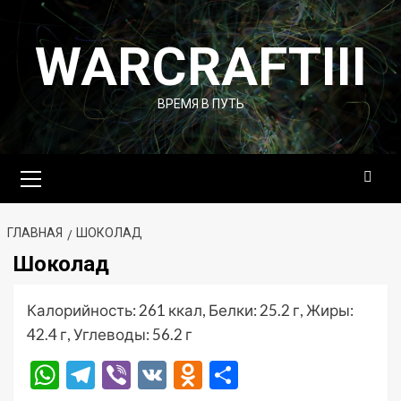
Перейти
к
WARCRAFTIII
содержимому
ВРЕМЯ В ПУТЬ
Основное
меню
ГЛАВНАЯ
ШОКОЛАД
Шоколад
Калорийность: 261 ккал, Белки: 25.2 г, Жиры:
42.4 г, Углеводы: 56.2 г
WhatsApp
Telegram
Viber
VK
Odnoklassniki
Отправить