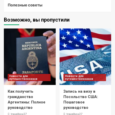
Полезные советы
Возможно, вы пропустили
Новости для
Новости для
путешественников
путешественников
Как получить
Запись на визу в
гражданство
Посольство США:
Аргентины: Полное
Пошаговое
руководство
руководство
travelbox27_
travelbox27_