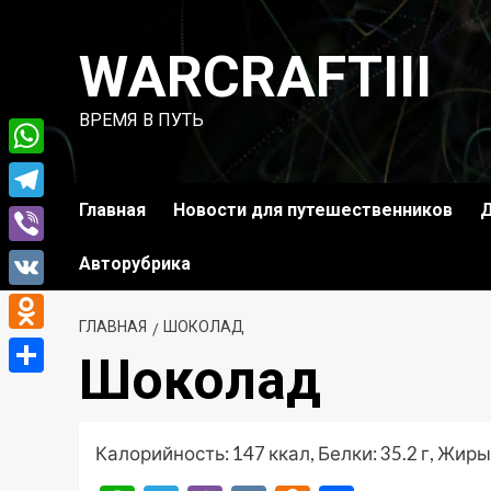
Перейти
к
WARCRAFTIII
содержимому
ВРЕМЯ В ПУТЬ
WhatsApp
Главная
Новости для путешественников
Д
Telegram
Viber
Авторубрика
VK
ГЛАВНАЯ
ШОКОЛАД
Odnoklassniki
Шоколад
Отправить
Калорийность: 147 ккал, Белки: 35.2 г, Жиры: 