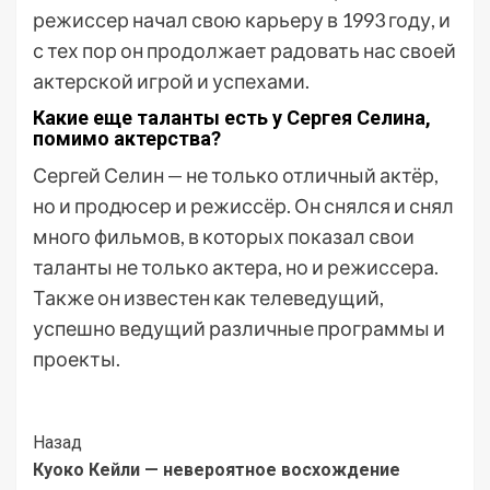
режиссер начал свою карьеру в 1993 году, и
с тех пор он продолжает радовать нас своей
актерской игрой и успехами.
Какие еще таланты есть у Сергея Селина,
помимо актерства?
Сергей Селин — не только отличный актёр,
но и продюсер и режиссёр. Он снялся и снял
много фильмов, в которых показал свои
таланты не только актера, но и режиссера.
Также он известен как телеведущий,
успешно ведущий различные программы и
проекты.
Post
Назад
Куоко Кейли — невероятное восхождение
Navigation