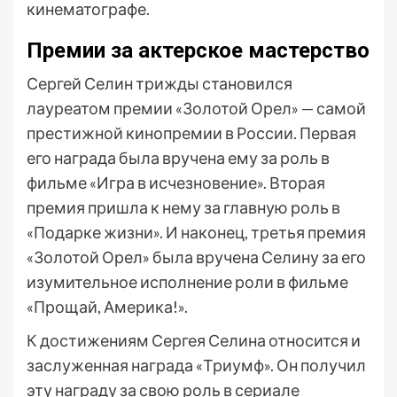
кинематографе.
Премии за актерское мастерство
Сергей Селин трижды становился
лауреатом премии «Золотой Орел» — самой
престижной кинопремии в России. Первая
его награда была вручена ему за роль в
фильме «Игра в исчезновение». Вторая
премия пришла к нему за главную роль в
«Подарке жизни». И наконец, третья премия
«Золотой Орел» была вручена Селину за его
изумительное исполнение роли в фильме
«Прощай, Америка!».
К достижениям Сергея Селина относится и
заслуженная награда «Триумф». Он получил
эту награду за свою роль в сериале