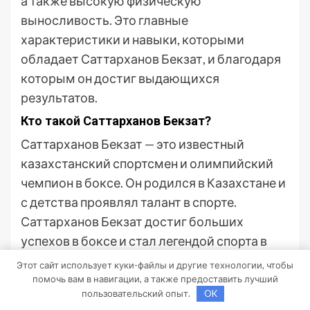
а также высокую физическую
выносливость. Это главные
характеристики и навыки, которыми
обладает Саттарханов Бекзат, и благодаря
которым он достиг выдающихся
результатов.
Кто такой Саттарханов Бекзат?
Саттарханов Бекзат — это известный
казахстанский спортсмен и олимпийский
чемпион в боксе. Он родился в Казахстане и
с детства проявлял талант в спорте.
Саттарханов Бекзат достиг больших
успехов в боксе и стал легендой спорта в
своей стране.
Этот сайт использует куки-файлы и другие технологии, чтобы
помочь вам в навигации, а также предоставить лучший
Какие достижения имеет Саттарханов
пользовательский опыт.
OK
Бекзат?