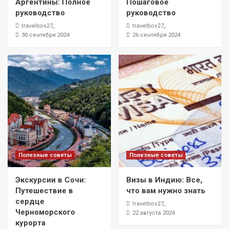
Аргентины: Полное
Пошаговое
руководство
руководство
travelbox27_
travelbox27_
30 сентября 2024
26 сентября 2024
Полезные советы
Полезные советы
Экскурсии в Сочи:
Визы в Индию: Все,
Путешествие в
что вам нужно знать
сердце
travelbox27_
Черноморского
22 августа 2024
курорта