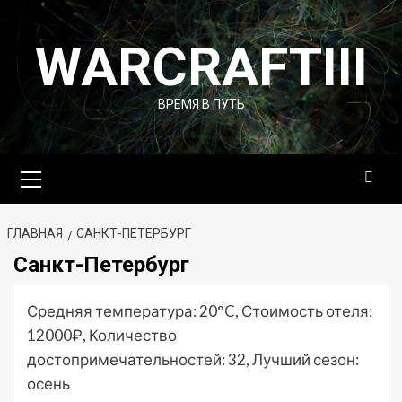
Перейти
к
WARCRAFTIII
содержимому
ВРЕМЯ В ПУТЬ
Основное
меню
ГЛАВНАЯ
САНКТ-ПЕТЕРБУРГ
Санкт-Петербург
Средняя температура: 20°C, Стоимость отеля:
12000₽, Количество
достопримечательностей: 32, Лучший сезон:
осень