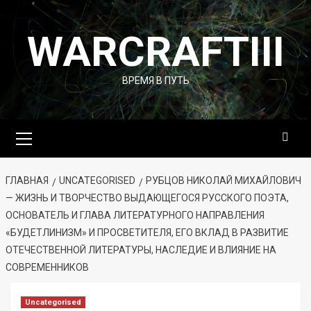
Перейти
к
WARCRAFTIII
содержимому
ВРЕМЯ В ПУТЬ
Основное
меню
ГЛАВНАЯ
UNCATEGORISED
РУБЦОВ НИКОЛАЙ МИХАЙЛОВИЧ
— ЖИЗНЬ И ТВОРЧЕСТВО ВЫДАЮЩЕГОСЯ РУССКОГО ПОЭТА,
ОСНОВАТЕЛЬ И ГЛАВА ЛИТЕРАТУРНОГО НАПРАВЛЕНИЯ
«БУДЕТЛИНИЗМ» И ПРОСВЕТИТЕЛЯ, ЕГО ВКЛАД В РАЗВИТИЕ
ОТЕЧЕСТВЕННОЙ ЛИТЕРАТУРЫ, НАСЛЕДИЕ И ВЛИЯНИЕ НА
СОВРЕМЕННИКОВ
Uncategorised