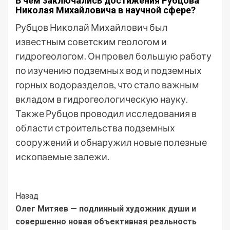
В чем заключались достижения Рубцова
Николая Михайловича в научной сфере?
Рубцов Николай Михайлович был
известным советским геологом и
гидрогеологом. Он провел большую работу
по изучению подземных вод и подземных
горных водоразделов, что стало важным
вкладом в гидрогеологическую науку.
Также Рубцов проводил исследования в
области строительства подземных
сооружений и обнаружил новые полезные
ископаемые залежи.
Post
Назад
Олег Митяев — подлинный художник души и
Navigation
совершенно новая объективная реальность