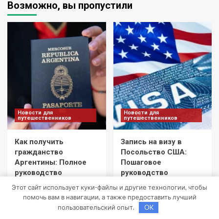
Возможно, вы пропустили
Новости для
Новости для
путешественников
путешественников
Как получить
Запись на визу в
гражданство
Посольство США:
Аргентины: Полное
Пошаговое
руководство
руководство
travelbox27_
travelbox27_
Этот сайт использует куки-файлы и другие технологии, чтобы
30 сентября 2024
26 сентября 2024
помочь вам в навигации, а также предоставить лучший
пользовательский опыт.
OK