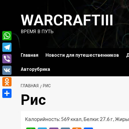
Перейти
к
WARCRAFTIII
содержимому
ВРЕМЯ В ПУТЬ
WhatsApp
Главная
Новости для путешественников
Д
Telegram
Viber
Авторубрика
VK
ГЛАВНАЯ
РИС
Odnoklassniki
Рис
Отправить
Калорийность: 569 ккал, Белки: 27.6 г, Жиры: 