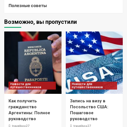
Полезные советы
Возможно, вы пропустили
Новости для
Новости для
путешественников
путешественников
Как получить
Запись на визу в
гражданство
Посольство США:
Аргентины: Полное
Пошаговое
руководство
руководство
travelbox27_
travelbox27_