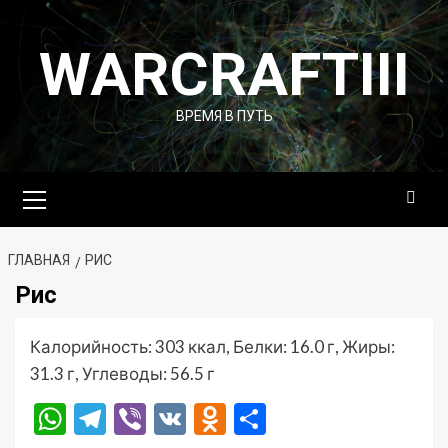
Перейти
к
WARCRAFTIII
содержимому
ВРЕМЯ В ПУТЬ
Основное
меню
ГЛАВНАЯ
РИС
Рис
Калорийность: 303 ккал, Белки: 16.0 г, Жиры:
31.3 г, Углеводы: 56.5 г
WhatsApp
Telegram
Viber
VK
Odnoklassniki
Отправить