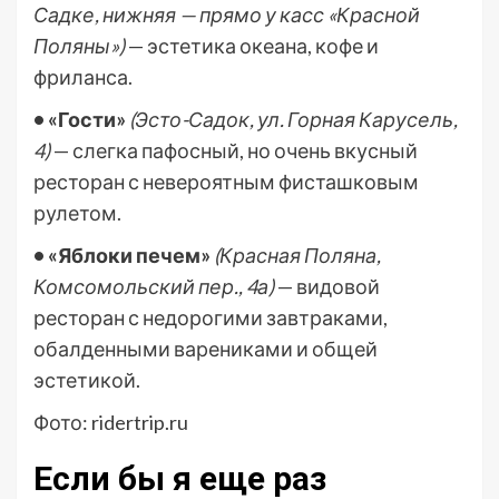
Садке, нижняя — прямо у касс «Красной
Поляны»)
— эстетика океана, кофе и
фриланса.
• «Гости»
(Эсто-Садок, ул. Горная Карусель,
4)
— слегка пафосный, но очень вкусный
ресторан с невероятным фисташковым
рулетом.
• «Яблоки печем»
(Красная Поляна,
Комсомольский пер., 4а)
— видовой
ресторан с недорогими завтраками,
обалденными варениками и общей
эстетикой.
Фото: ridertrip.ru
Если бы я еще раз