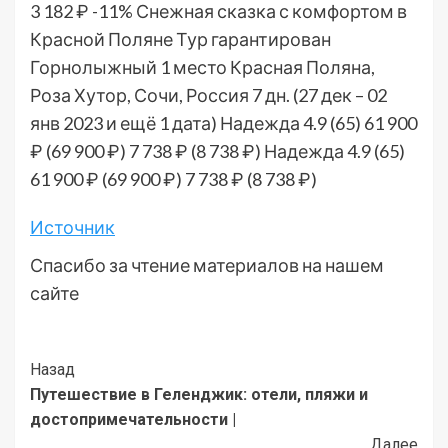
3 182 ₽
-11%
Снежная сказка с комфортом в
Красной Поляне Тур гарантирован
Горнолыжный 1 место Красная Поляна,
Роза Хутор, Сочи, Россия
7 дн.
(27 дек – 02
янв 2023 и ещё 1 дата)
Надежда 4.9
(65)
61 900
₽
(69 900 ₽)
7 738 ₽
(8 738 ₽)
Надежда 4.9
(65)
61 900 ₽
(69 900 ₽)
7 738 ₽
(8 738 ₽)
Источник
Спасибо за чтение материалов на нашем
сайте
Post
Назад
Путешествие в Геленджик: отели, пляжи и
Navigation
достопримечательности |
Далее