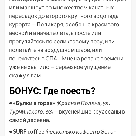
или маршрут со множеством канатных
пересадок до второго крупного водопада
курорта — Поликаря, особенно красивого
весной и в начале лета, а после или
прогуляйтесь по реликтовому лесу, или
полетайте на воздушном шаре, или
понежьтесь в СПА… Мне на релакс времени
уже не хватило — серьезное упущение,
скажу я вам.
БОНУС: Где поесть?
• «Булки в горах»
(Красная Поляна, ул.
Турчинского, 63)
— вкуснейшие круассаны в
самой деревне.
• SURF coffee
(несколько кофеен в Эсто-