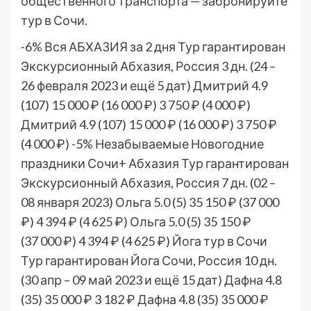
общественного транспорта — забронируйте
тур в Сочи.
-6%
Вся АБХАЗИЯ за 2 дня Тур гарантирован
Экскурсионный Абхазия, Россия
3 дн.
(24 –
26 февраля 2023 и ещё 5 дат)
Дмитрий 4.9
(107)
15 000 ₽
(16 000 ₽)
3 750 ₽
(4 000 ₽)
Дмитрий 4.9
(107)
15 000 ₽
(16 000 ₽)
3 750 ₽
(4 000 ₽)
-5%
Незабываемые Новогодние
праздники Сочи+ Абхазия Тур гарантирован
Экскурсионный Абхазия, Россия
7 дн.
(02 –
08 января 2023)
Ольга 5.0
(5)
35 150 ₽
(37 000
₽)
4 394 ₽
(4 625 ₽)
Ольга 5.0
(5)
35 150 ₽
(37 000 ₽)
4 394 ₽
(4 625 ₽)
Йога тур в Сочи
Тур гарантирован Йога Сочи, Россия
10 дн.
(30 апр – 09 май 2023 и ещё 15 дат)
Дафна 4.8
(35)
35 000 ₽
3 182 ₽
Дафна 4.8
(35)
35 000 ₽