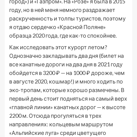
город») и «Газпром». На «Розе» я была в 2015
году, но в ней меня немного раздражает
раскрученность и толпы туристов, поэтому
я отдаю сердечко «Красной Поляне»
образца 2020 года, где как-то спокойнее.
Как исследовать этот курорт летом?
Однозначно закладывать два дня (билет на
все канатные дороги на два дня в 2021 году
обойдется в 3200 ₽ — на 1000 ₽ дороже, чем
в августе 2020, кошмар!) и много ходить по
эко-тропам, которые хорошо размечены. В
первый день стоит подняться на самый верх
«главной линии» канатных дорог — к высоте
2200 м. Отсюда прогуляться в трех
направлениях: кольцевым маршрутом
«Альпийские луга» среди цветущего