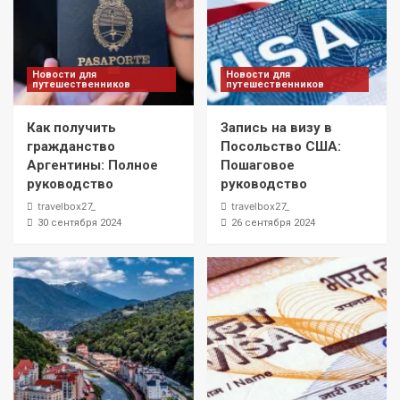
Новости для
Новости для
путешественников
путешественников
Как получить
Запись на визу в
гражданство
Посольство США:
Аргентины: Полное
Пошаговое
руководство
руководство
travelbox27_
travelbox27_
30 сентября 2024
26 сентября 2024