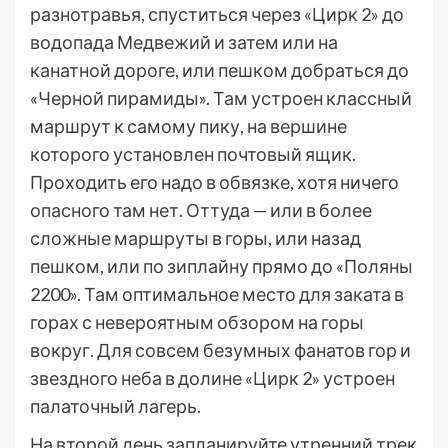
разнотравья, спуститься через «Цирк 2» до
водопада Медвежий и затем или на
канатной дороге, или пешком добраться до
«Черной пирамиды». Там устроен классный
маршрут к самому пику, на вершине
которого установлен почтовый ящик.
Проходить его надо в обвязке, хотя ничего
опасного там нет. Оттуда — или в более
сложные маршруты в горы, или назад
пешком, или по зиплайну прямо до «Поляны
2200». Там оптимальное место для заката в
горах с невероятным обзором на горы
вокруг. Для совсем безумных фанатов гор и
звездного неба в долине «Цирк 2» устроен
палаточный лагерь.
На второй день запланируйте утренний трек