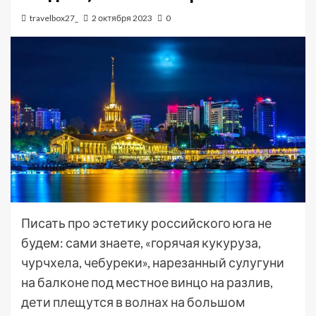
travelbox27_
2 октября 2023
0
Писать про эстетику российского юга не
будем: сами знаете, «горячая кукуруза,
чурчхела, чебуреки», нарезанный сулугуни
на балконе под местное винцо на разлив,
дети плещутся в волнах на большом