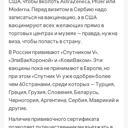
США, чтобы вколоть AstraZeneca, Pfizer или
Moderna. Перед визитом в Сербию надо
записаться на вакцинацию, а в США
вакцинируют всех желающих прямо в
торговых центрах и музеях — правда, нужна
виза, чтобы попасть в страну.
В России прививают «Спутником V»,
«ЭпиВакКороной» и «КовиВаком». Эти
вакцины пока не принимают в Европе, но
при этом «Спутник V» уже одобрен более
чем 60 странами, среди которых — Турция,
Греция, Грузия, Словения, Беларусь,
Черногория, Аргентина, Сербия, Маврикий и
другие.
Наличие прививочного сертификата
позволяет путешественникам въезжать в