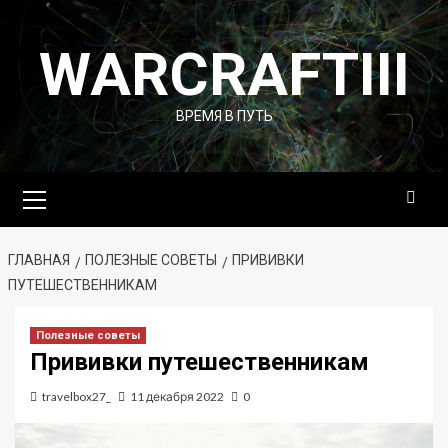
Перейти
к
WARCRAFTIII
содержимому
ВРЕМЯ В ПУТЬ
Основное
меню
ГЛАВНАЯ
ПОЛЕЗНЫЕ СОВЕТЫ
ПРИВИВКИ
ПУТЕШЕСТВЕННИКАМ
Полезные советы
Прививки путешественникам
travelbox27_
11 декабря 2022
0