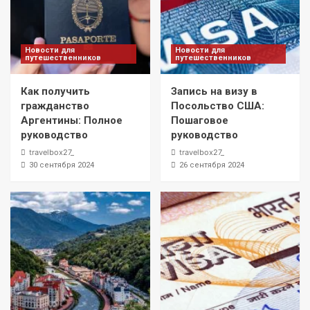
Новости для
Новости для
путешественников
путешественников
Как получить
Запись на визу в
гражданство
Посольство США:
Аргентины: Полное
Пошаговое
руководство
руководство
travelbox27_
travelbox27_
30 сентября 2024
26 сентября 2024