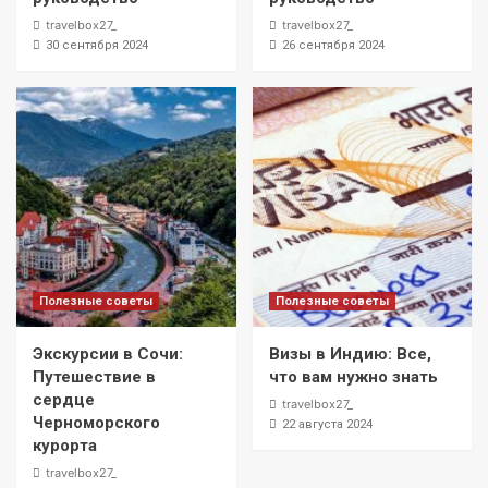
travelbox27_
travelbox27_
30 сентября 2024
26 сентября 2024
Полезные советы
Полезные советы
Экскурсии в Сочи:
Визы в Индию: Все,
Путешествие в
что вам нужно знать
сердце
travelbox27_
Черноморского
22 августа 2024
курорта
travelbox27_