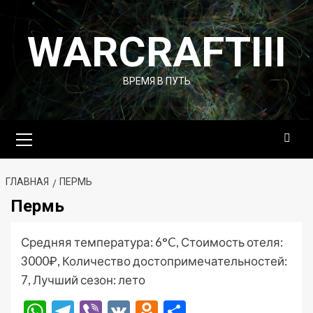
Перейти
к
WARCRAFTIII
содержимому
ВРЕМЯ В ПУТЬ
Основное
меню
ГЛАВНАЯ
ПЕРМЬ
Пермь
Средняя температура: 6°C, Стоимость отеля:
3000₽, Количество достопримечательностей:
7, Лучший сезон: лето
WhatsApp
Telegram
Viber
VK
Odnoklassniki
Отправить