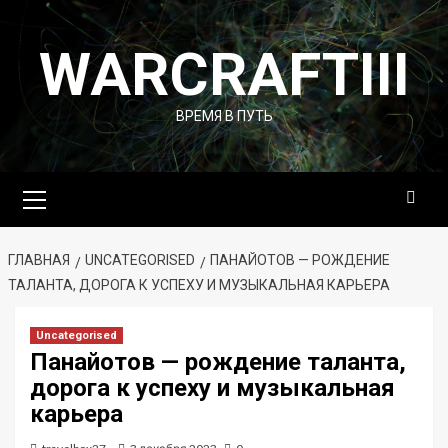
Перейти
к
WARCRAFTIII
содержимому
ВРЕМЯ В ПУТЬ
Основное
меню
ГЛАВНАЯ
UNCATEGORISED
ПАНАЙОТОВ — РОЖДЕНИЕ
ТАЛАНТА, ДОРОГА К УСПЕХУ И МУЗЫКАЛЬНАЯ КАРЬЕРА
Uncategorised
Панайотов — рождение таланта,
дорога к успеху и музыкальная
карьера