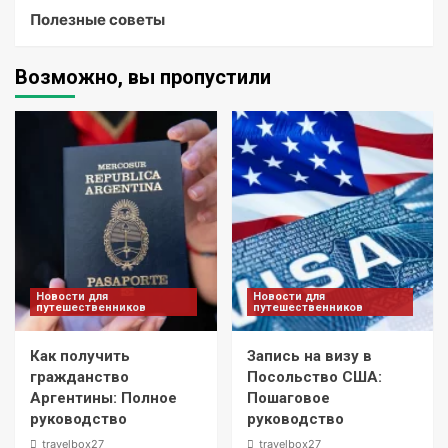
Полезные советы
Возможно, вы пропустили
Новости для
Новости для
путешественников
путешественников
Как получить
Запись на визу в
гражданство
Посольство США:
Аргентины: Полное
Пошаговое
руководство
руководство
travelbox27_
travelbox27_