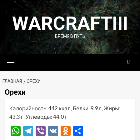
Перейти
к
WARCRAFTIII
содержимому
ВРЕМЯ В ПУТЬ
Основное
меню
ГЛАВНАЯ
ОРЕХИ
Орехи
Калорийность: 442 ккал, Белки: 9.9 г, Жиры:
43.3 г, Углеводы: 44.0 г
WhatsApp
Telegram
Viber
VK
Odnoklassniki
Отправить