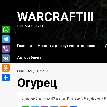
Перейти
к
WARCRAFTIII
содержимому
ВРЕМЯ В ПУТЬ
WhatsApp
Главная
Новости для путешественников
Д
Telegram
Viber
Авторубрика
VK
ГЛАВНАЯ
ОГУРЕЦ
Odnoklassniki
Огурец
Отправить
Калорийность: 42 ккал, Белки: 3.5 г, Жиры: 8.