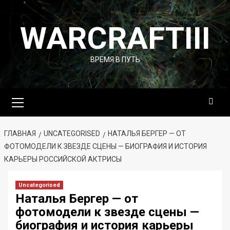
Перейти
к
WARCRAFTIII
содержимому
ВРЕМЯ В ПУТЬ
Основное
меню
ГЛАВНАЯ
UNCATEGORISED
НАТАЛЬЯ БЕРГЕР — ОТ
ФОТОМОДЕЛИ К ЗВЕЗДЕ СЦЕНЫ — БИОГРАФИЯ И ИСТОРИЯ
КАРЬЕРЫ РОССИЙСКОЙ АКТРИСЫ
Uncategorised
Наталья Бергер — от
фотомодели к звезде сцены —
биография и история карьеры