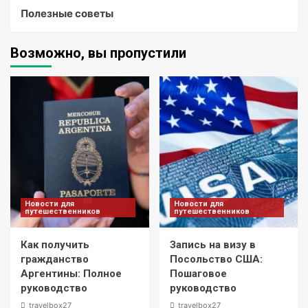
Полезные советы
Возможно, вы пропустили
Новости для
Новости для
путешественников
путешественников
Как получить
Запись на визу в
гражданство
Посольство США:
Аргентины: Полное
Пошаговое
руководство
руководство
travelbox27_
travelbox27_