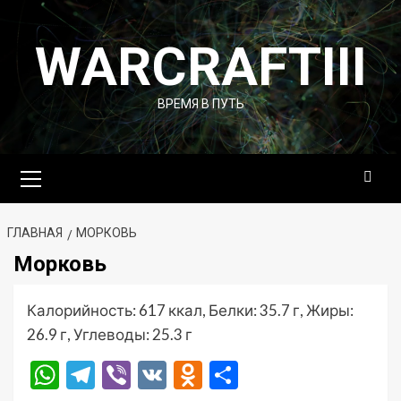
Перейти
к
WARCRAFTIII
содержимому
ВРЕМЯ В ПУТЬ
Основное
меню
ГЛАВНАЯ
МОРКОВЬ
Морковь
Калорийность: 617 ккал, Белки: 35.7 г, Жиры:
26.9 г, Углеводы: 25.3 г
WhatsApp
Telegram
Viber
VK
Odnoklassniki
Отправить