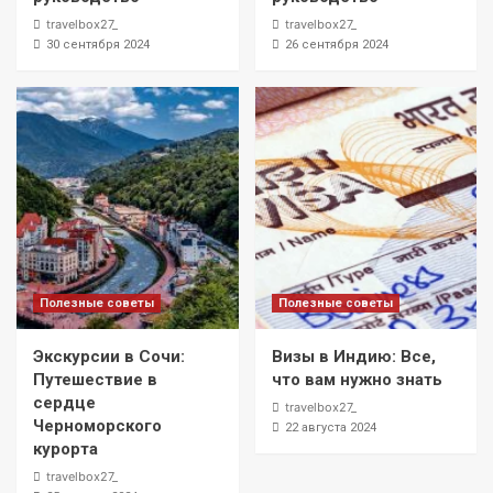
travelbox27_
travelbox27_
30 сентября 2024
26 сентября 2024
Полезные советы
Полезные советы
Экскурсии в Сочи:
Визы в Индию: Все,
Путешествие в
что вам нужно знать
сердце
travelbox27_
Черноморского
22 августа 2024
курорта
travelbox27_