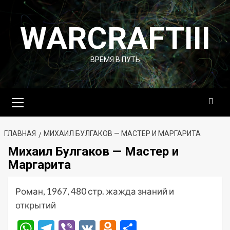
Перейти
к
WARCRAFTIII
содержимому
ВРЕМЯ В ПУТЬ
Основное
меню
ГЛАВНАЯ
МИХАИЛ БУЛГАКОВ — МАСТЕР И МАРГАРИТА
Михаил Булгаков — Мастер и
Маргарита
Роман, 1967, 480 стр. жажда знаний и
открытий
WhatsApp
Telegram
Viber
VK
Odnoklassniki
Отправить