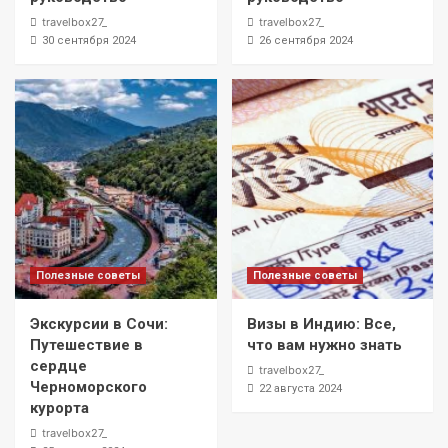
travelbox27_
travelbox27_
30 сентября 2024
26 сентября 2024
Полезные советы
Полезные советы
Экскурсии в Сочи:
Визы в Индию: Все,
Путешествие в
что вам нужно знать
сердце
travelbox27_
Черноморского
22 августа 2024
курорта
travelbox27_