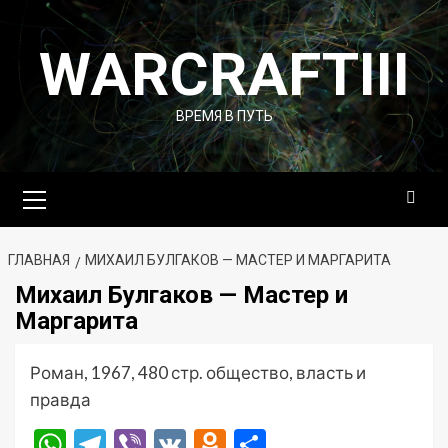
Перейти
к
WARCRAFTIII
содержимому
ВРЕМЯ В ПУТЬ
Основное
меню
ГЛАВНАЯ
МИХАИЛ БУЛГАКОВ — МАСТЕР И МАРГАРИТА
Михаил Булгаков — Мастер и
Маргарита
Роман, 1967, 480 стр. общество, власть и
правда
WhatsApp
Telegram
Viber
VK
Odnoklassniki
Отправить