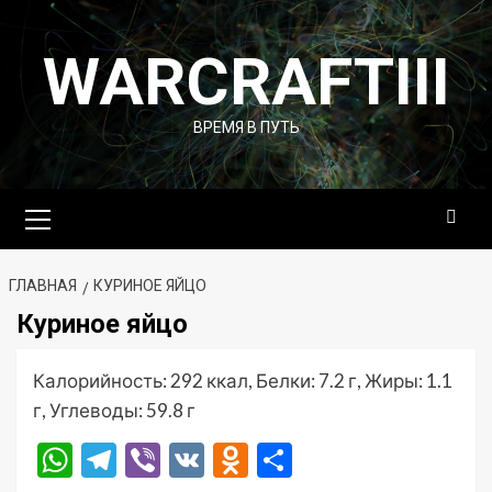
Перейти
к
WARCRAFTIII
содержимому
ВРЕМЯ В ПУТЬ
Основное
меню
ГЛАВНАЯ
КУРИНОЕ ЯЙЦО
Куриное яйцо
Калорийность: 292 ккал, Белки: 7.2 г, Жиры: 1.1
г, Углеводы: 59.8 г
WhatsApp
Telegram
Viber
VK
Odnoklassniki
Отправить