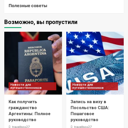
Полезные советы
Возможно, вы пропустили
Новости для
Новости для
путешественников
путешественников
Как получить
Запись на визу в
гражданство
Посольство США:
Аргентины: Полное
Пошаговое
руководство
руководство
travelbox27_
travelbox27_