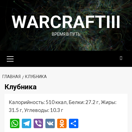
Перейти
к
WARCRAFTIII
содержимому
ВРЕМЯ В ПУТЬ
Основное
меню
ГЛАВНАЯ
КЛУБНИКА
Клубника
Калорийность: 510 ккал, Белки: 27.2 г, Жиры:
31.5 г, Углеводы: 10.3 г
WhatsApp
Telegram
Viber
VK
Odnoklassniki
Отправить