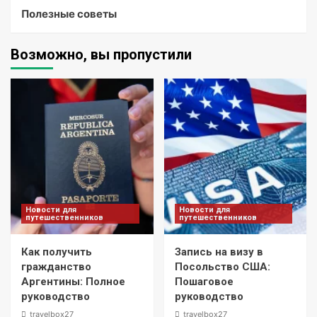
Полезные советы
Возможно, вы пропустили
Новости для
Новости для
путешественников
путешественников
Как получить
Запись на визу в
гражданство
Посольство США:
Аргентины: Полное
Пошаговое
руководство
руководство
travelbox27_
travelbox27_