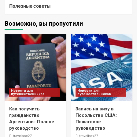
Полезные советы
Возможно, вы пропустили
Новости для
Новости для
путешественников
путешественников
Как получить
Запись на визу в
гражданство
Посольство США:
Аргентины: Полное
Пошаговое
руководство
руководство
travelbox27_
travelbox27_