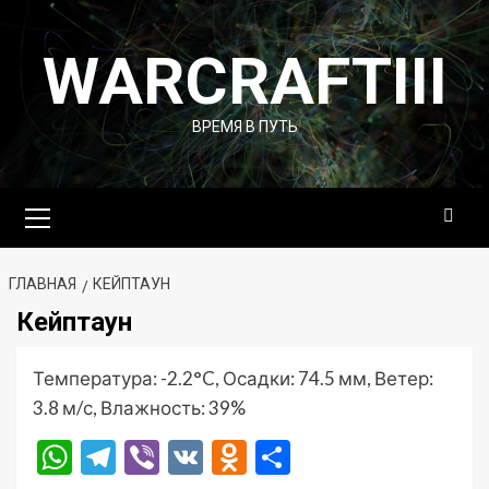
Перейти
к
WARCRAFTIII
содержимому
ВРЕМЯ В ПУТЬ
Основное
меню
ГЛАВНАЯ
КЕЙПТАУН
Кейптаун
Температура: -2.2°C, Осадки: 74.5 мм, Ветер:
3.8 м/с, Влажность: 39%
WhatsApp
Telegram
Viber
VK
Odnoklassniki
Отправить