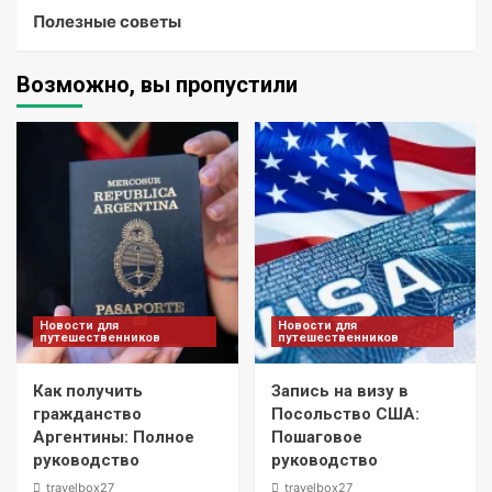
Полезные советы
Возможно, вы пропустили
Новости для
Новости для
путешественников
путешественников
Как получить
Запись на визу в
гражданство
Посольство США:
Аргентины: Полное
Пошаговое
руководство
руководство
travelbox27_
travelbox27_