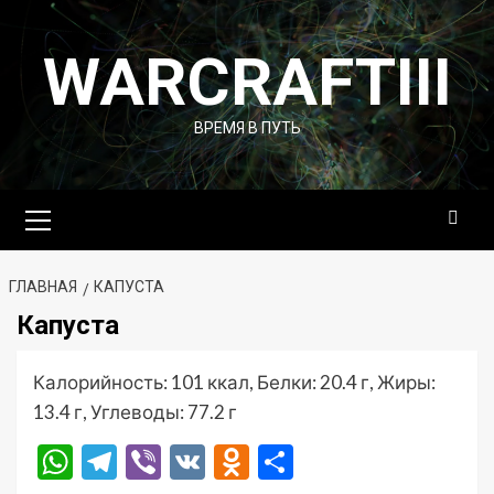
Перейти
к
WARCRAFTIII
содержимому
ВРЕМЯ В ПУТЬ
Основное
меню
ГЛАВНАЯ
КАПУСТА
Капуста
Калорийность: 101 ккал, Белки: 20.4 г, Жиры:
13.4 г, Углеводы: 77.2 г
WhatsApp
Telegram
Viber
VK
Odnoklassniki
Отправить