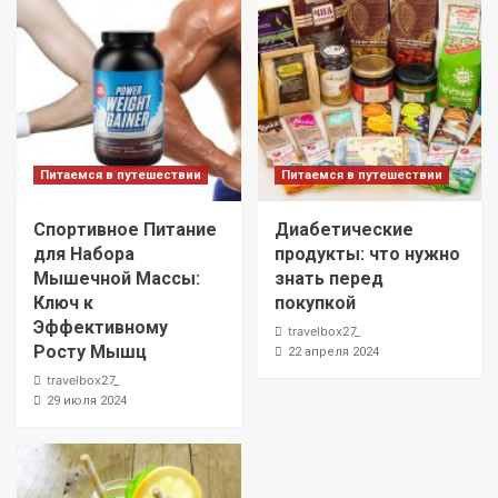
Питаемся в путешествии
Питаемся в путешествии
Спортивное Питание
Диабетические
для Набора
продукты: что нужно
Мышечной Массы:
знать перед
Ключ к
покупкой
Эффективному
travelbox27_
Росту Мышц
22 апреля 2024
travelbox27_
29 июля 2024