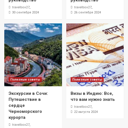
руководство
руководство
travelbox27_
travelbox27_
30 сентября 2024
26 сентября 2024
Полезные советы
Полезные советы
Экскурсии в Сочи:
Визы в Индию: Все,
Путешествие в
что вам нужно знать
сердце
travelbox27_
Черноморского
22 августа 2024
курорта
travelbox27_