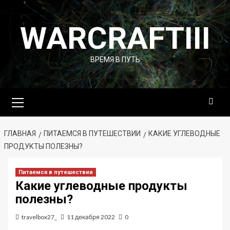
Перейти
к
WARCRAFTIII
содержимому
ВРЕМЯ В ПУТЬ
Основное
меню
ГЛАВНАЯ
ПИТАЕМСЯ В ПУТЕШЕСТВИИ
КАКИЕ УГЛЕВОДНЫЕ
ПРОДУКТЫ ПОЛЕЗНЫ?
Питаемся в путешествии
Какие углеводные продукты
полезны?
travelbox27_
11 декабря 2022
0