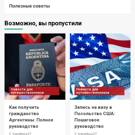
Полезные советы
Возможно, вы пропустили
Новости для
Новости для
путешественников
путешественников
Как получить
Запись на визу в
гражданство
Посольство США:
Аргентины: Полное
Пошаговое
руководство
руководство
travelbox27_
travelbox27_