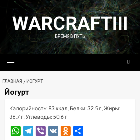
Перейти
к
WARCRAFTIII
содержимому
ВРЕМЯ В ПУТЬ
Основное
меню
ГЛАВНАЯ
ЙОГУРТ
Йогурт
Калорийность: 83 ккал, Белки: 32.5 г, Жиры:
36.7 г, Углеводы: 50.6 г
WhatsApp
Telegram
Viber
VK
Odnoklassniki
Отправить