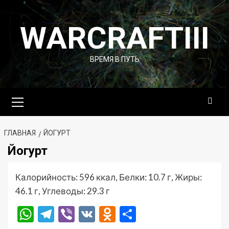
Перейти
к
WARCRAFTIII
содержимому
ВРЕМЯ В ПУТЬ
Основное
меню
ГЛАВНАЯ
ЙОГУРТ
Йогурт
Калорийность: 596 ккал, Белки: 10.7 г, Жиры:
46.1 г, Углеводы: 29.3 г
WhatsApp
Telegram
Viber
VK
Odnoklassniki
Отправить