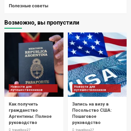
Полезные советы
Возможно, вы пропустили
Новости для
Новости для
путешественников
путешественников
Как получить
Запись на визу в
гражданство
Посольство США:
Аргентины: Полное
Пошаговое
руководство
руководство
travelbox27_
travelbox27_