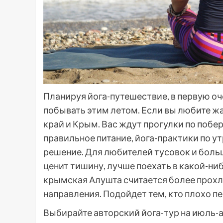
Планируя йога-путешествие, в первую оч
побывать этим летом. Если вы любите ж
край и Крым. Вас ждут прогулки по поб
правильное питание, йога-практики по ут
решение. Для любителей тусовок и боль
ценит тишину, лучше поехать в какой-ниб
крымская Алушта считается более прох
направления. Подойдет тем, кто плохо п
Выбирайте авторский йога-тур на июль-а