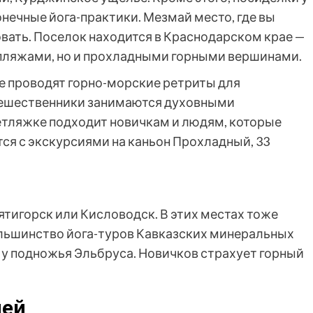
онечные йога-практики. Мезмай место, где вы
вать. Поселок находится в Краснодарском крае —
 пляжами, но и прохладными горными вершинами.
де проводят горно-морские ретриты для
тешественники занимаются духовными
Детляжке подходит новичкам и людям, которые
ся с экскурсиями на каньон Прохладный, 33
ятигорск или Кисловодск. В этих местах тоже
ольшинство йога-туров Кавказских минеральных
е у подножья Эльбруса. Новичков страхует горный
лей