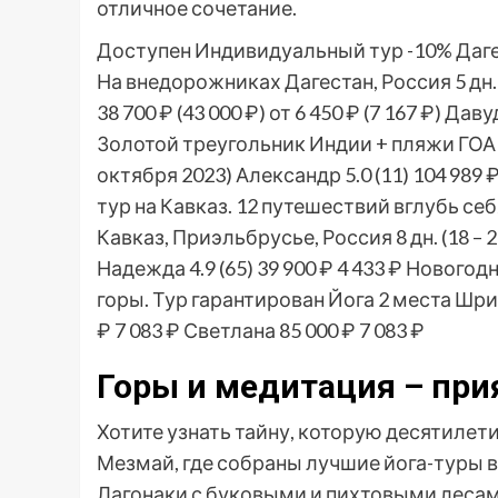
отличное сочетание.
Доступен Индивидуальный тур
-10%
Даге
На внедорожниках Дагестан, Россия
5 дн
38 700 ₽
(43 000 ₽)
от 6 450 ₽
(7 167 ₽)
Давуд
Золотой треугольник Индии + пляжи ГОА
октября 2023)
Александр 5.0
(11)
104 989 
тур на Кавказ. 12 путешествий вглубь се
Кавказ, Приэльбрусье, Россия
8 дн.
(18 – 
Надежда 4.9
(65)
39 900 ₽
4 433 ₽
Новогодн
горы. Тур гарантирован Йога 2 места Шр
₽
7 083 ₽
Светлана
85 000 ₽
7 083 ₽
Горы и медитация – при
Хотите узнать тайну, которую десятилет
Мезмай, где собраны лучшие йога-туры в
Лагонаки с буковыми и пихтовыми лесам