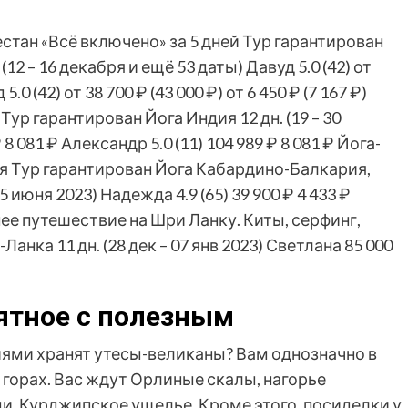
стан «Всё включено» за 5 дней Тур гарантирован
.
(12 – 16 декабря и ещё 53 даты)
Давуд 5.0
(42)
от
 5.0
(42)
от 38 700 ₽
(43 000 ₽)
от 6 450 ₽
(7 167 ₽)
 Тур гарантирован Йога Индия
12 дн.
(19 – 30
₽
8 081 ₽
Александр 5.0
(11)
104 989 ₽
8 081 ₽
Йога-
бя Тур гарантирован Йога Кабардино-Балкария,
25 июня 2023)
Надежда 4.9
(65)
39 900 ₽
4 433 ₽
ее путешествие на Шри Ланку. Киты, серфинг,
и-Ланка
11 дн.
(28 дек – 07 янв 2023)
Светлана
85 000
ятное с полезным
иями хранят утесы-великаны? Вам однозначно в
 горах. Вас ждут Орлиные скалы, нагорье
и, Курджипское ущелье. Кроме этого, посиделки у