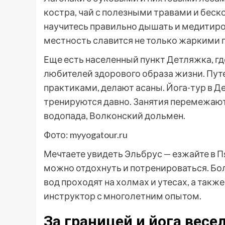
костра, чай с полезными травами и беск
научитесь правильно дышать и медитиро
местность славится не только жаркими
Еще есть населенный пункт Детляжка, г
любителей здорового образа жизни. Пу
практиками, делают асаны. Йога-тур в 
тренируются давно. Занятия перемежают
водопада, Волконский дольмен.
Фото: myyogatour.ru
Мечтаете увидеть Эльбрус — езжайте в П
можно отдохнуть и потренироваться. Б
вод проходят на холмах и утесах, а такж
инструктор с многолетним опытом.
За границей и йога весе