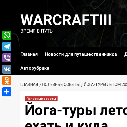
Перейти
к
WARCRAFTIII
содержимому
ВРЕМЯ В ПУТЬ
WhatsApp
Главная
Новости для путешественников
Д
Telegram
Viber
Авторубрика
VK
ГЛАВНАЯ
ПОЛЕЗНЫЕ СОВЕТЫ
ЙОГА-ТУРЫ ЛЕТОМ 202
Odnoklassniki
Полезные советы
Отправить
Йога-туры лет
ехать и куда