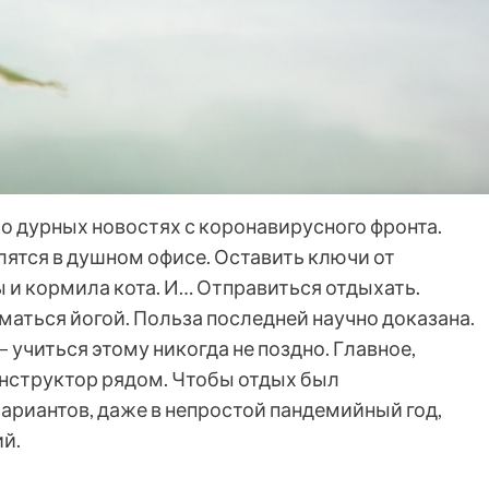
 о дурных новостях с коронавирусного фронта.
лятся в душном офисе. Оставить ключи от
 и кормила кота. И… Отправиться отдыхать.
ниматься йогой. Польза последней научно доказана.
 учиться этому никогда не поздно. Главное,
нструктор рядом. Чтобы отдых был
Вариантов, даже в непростой пандемийный год,
ий.