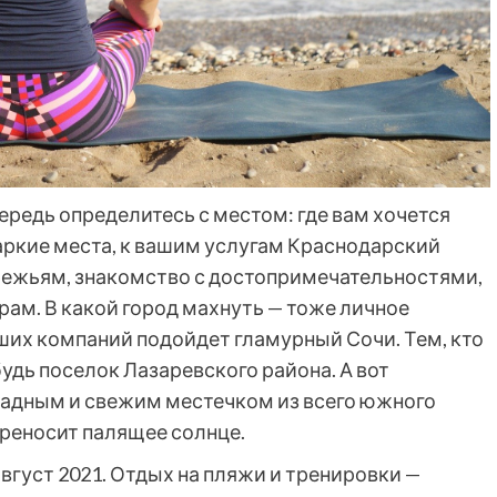
ередь определитесь с местом: где вам хочется
аркие места, к вашим услугам Краснодарский
ережьям, знакомство с достопримечательностями,
рам. В какой город махнуть — тоже личное
ших компаний подойдет гламурный Сочи. Тем, кто
удь поселок Лазаревского района. А вот
ладным и свежим местечком из всего южного
ереносит палящее солнце.
вгуст 2021. Отдых на пляжи и тренировки —