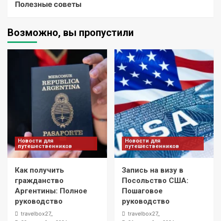
Полезные советы
Возможно, вы пропустили
Новости для
Новости для
путешественников
путешественников
Как получить
Запись на визу в
гражданство
Посольство США:
Аргентины: Полное
Пошаговое
руководство
руководство
travelbox27_
travelbox27_