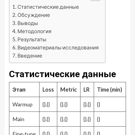
Статистические данные
Обсуждение
Выводы
Методология
Результаты
Видеоматериалы исследования
Введение
Статистические данные
Этап
Loss
Metric
LR
Time (min)
Warmup
{}.{}
{}.{}
{}.{}
{}
Main
{}.{}
{}.{}
{}.{}
{}
Fine-tune
{}.{}
{}.{}
{}.{}
{}