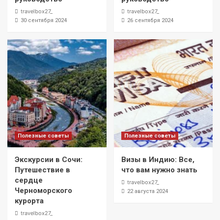
travelbox27_
travelbox27_
30 сентября 2024
26 сентября 2024
Полезные советы
Полезные советы
Экскурсии в Сочи:
Визы в Индию: Все,
Путешествие в
что вам нужно знать
сердце
travelbox27_
Черноморского
22 августа 2024
курорта
travelbox27_