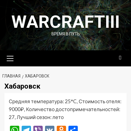
Перейти
к
WARCRAFTIII
содержимому
ВРЕМЯ В ПУТЬ
Основное
меню
ГЛАВНАЯ
ХАБАРОВСК
Хабаровск
Средняя температура: 25°C, Стоимость отеля:
9000₽, Количество достопримечательностей:
27, Лучший сезон: лето
WhatsApp
Telegram
Viber
VK
Odnoklassniki
Отправить