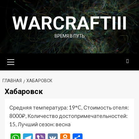
Перейти
к
WARCRAFTIII
содержимому
ВРЕМЯ В ПУТЬ
Основное
меню
ГЛАВНАЯ
ХАБАРОВСК
Хабаровск
Средняя температура: 19°C, Стоимость отеля:
8000₽, Количество достопримечательностей:
15, Лучший сезон: весна
WhatsApp
Telegram
Viber
VK
Odnoklassniki
Отправить