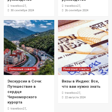
travelbox27_
travelbox27_
30 сентября 2024
26 сентября 2024
Полезные советы
Полезные советы
Экскурсии в Сочи:
Визы в Индию: Все,
Путешествие в
что вам нужно знать
сердце
travelbox27_
Черноморского
22 августа 2024
курорта
travelbox27_