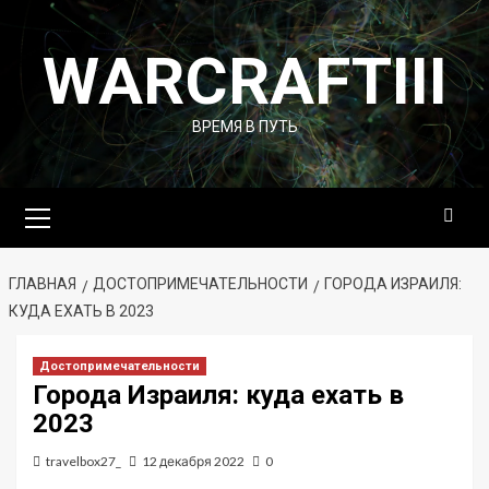
Перейти
к
WARCRAFTIII
содержимому
ВРЕМЯ В ПУТЬ
Основное
меню
ГЛАВНАЯ
ДОСТОПРИМЕЧАТЕЛЬНОСТИ
ГОРОДА ИЗРАИЛЯ:
КУДА ЕХАТЬ В 2023
Достопримечательности
Города Израиля: куда ехать в
2023
travelbox27_
12 декабря 2022
0