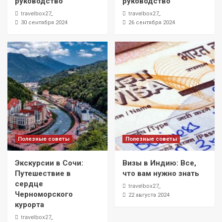
руководство
руководство
travelbox27_
travelbox27_
30 сентября 2024
26 сентября 2024
Полезные советы
Полезные советы
Экскурсии в Сочи:
Визы в Индию: Все,
Путешествие в
что вам нужно знать
сердце
travelbox27_
Черноморского
22 августа 2024
курорта
travelbox27_