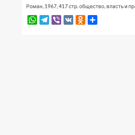
Роман, 1967, 417 стр. общество, власть и п
WhatsApp
Telegram
Viber
VK
Odnoklassni
Отправ