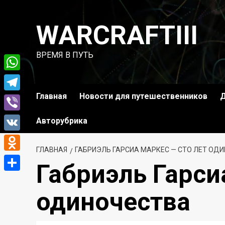
Перейти
к
WARCRAFTIII
содержимому
ВРЕМЯ В ПУТЬ
WhatsApp
Главная
Новости для путешественников
Д
Telegram
Viber
Авторубрика
VK
ГЛАВНАЯ
ГАБРИЭЛЬ ГАРСИА МАРКЕС — СТО ЛЕТ ОД
Odnoklassniki
Габриэль Гарси
Отправить
одиночества