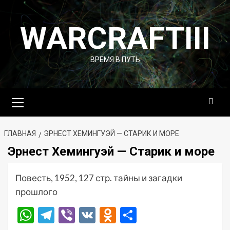
Перейти
к
WARCRAFTIII
содержимому
ВРЕМЯ В ПУТЬ
Основное
меню
ГЛАВНАЯ
ЭРНЕСТ ХЕМИНГУЭЙ — СТАРИК И МОРЕ
Эрнест Хемингуэй — Старик и море
Повесть, 1952, 127 стр. тайны и загадки
прошлого
WhatsApp
Telegram
Viber
VK
Odnoklassniki
Отправить