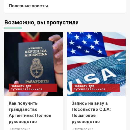
Полезные советы
Возможно, вы пропустили
Новости для
Новости для
путешественников
путешественников
Как получить
Запись на визу в
гражданство
Посольство США:
Аргентины: Полное
Пошаговое
руководство
руководство
travelbox27_
travelbox27_