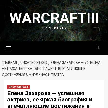
Перейти
к
WARCRAFTIII
содержимому
ВРЕМЯ В ПУТЬ
Основное
меню
ГЛАВНАЯ
UNCATEGORISED
ЕЛЕНА ЗАХАРОВА — УСПЕШНАЯ
АКТРИСА, ЕЕ ЯРКАЯ БИОГРАФИЯ И ВПЕЧАТЛЯЮЩИЕ
ДОСТИЖЕНИЯ В МИРЕ КИНО И ТЕАТРА
Uncategorised
Елена Захарова — успешная
актриса, ее яркая биография и
впечатляющие достижения в